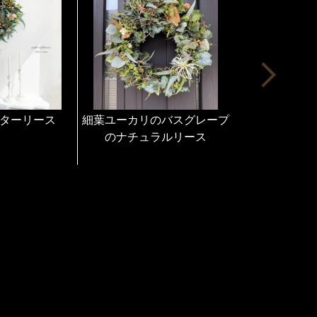
すので到着後すぐにお飾りいただけます。
につきましても透明フイルムやおリボンなど
りますので、到着後、そのまま飾って頂いて
いても喜んで頂けます。
、手に取って頂き
ャルフラワーの素晴らしい世界をお楽しみ下
ターリース
細葉ユーカリのバスグレープ
グロリオサと
のナチュラルリース
リ