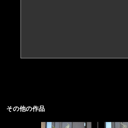
３日以内
商品は全て手作りで作成していますので、お花の
像と若干異なる場合がございます。了承の程宜し
※配送料について
アーティフィシャルフラワーの特徴としてお花が
ヤマト便で配送致します。
その時はお手持ちのボンドなどでお取り付けくだ
原則的にお客様のご都合による返品・キャンセルは
また、非常に長く楽しんで頂けるのがアーティフ
品ならび発送については細心の注意を払っており
はありますが、紫外線の多い陽の当たる場所に長
った場合は商品到着後３日以内にご連絡お願い致
より色褪せの褪色が早くなります。雨や雪が降る
その他の作品
合もございます。紫外線、水分、雨、雪などご注
合の返品交換などはお受けできません事をご承知く
犬のダックスフンドとトイプードルを飼っていま