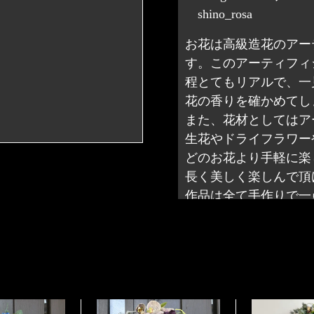
shino_rosa
お花は高級造花のアー
す。このアーティフィ
程とてもリアルで、一
花の香りを確かめてし
また、花材としてはア
生花やドライフラワー
どのお花より手軽に楽
配置や色合いなどは掲載画
長く美しく楽しんで頂
くお願い致します。
作品は全て手作りで一
取れる場合がございます。
さい。
同じものはなく、全て
お受けできかねます。 商
ィシャルフラワーの利点で
また、お送りさせてい
ますが、万一、破損等があ
期間置かれますと紫外線に
リースはリース箱に美
します。
などの水分で色落ちする場
はそのままプレゼント
意ください。このような場
に便利です。
ださい。 また、ペットに
また壁に掛けて頂ける
す。