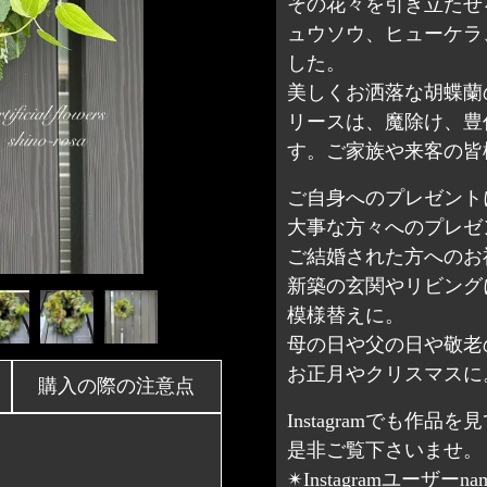
その花々を引き立たせ
ュウソウ、ヒューケラ
した。
美しくお洒落な胡蝶蘭
リースは、魔除け、豊
す。ご家族や来客の皆
ご自身へのプレゼント
大事な方々へのプレゼ
ご結婚された方へのお
新築の玄関やリビング
模様替えに。
母の日や父の日や敬老
お正月やクリスマスに
購入の際の注意点
Instagramでも作品
是非ご覧下さいませ。
✴︎Instagramユーザーna