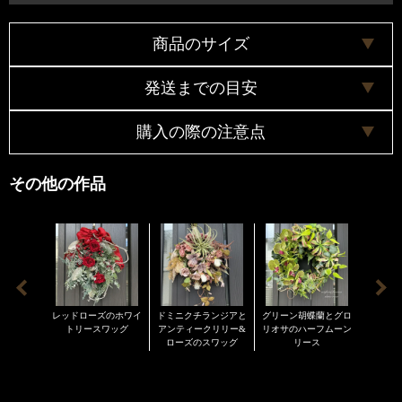
商品のサイズ
発送までの目安
長さ 約30センチ（穂までは43センチ）
横幅 約22センチ
購入の際の注意点
奥行 約10センチ
３日以内
※配送料について
商品は全て手作りで作成していますので、お花の配置
その他の作品
ヤマト便で配送致します。
や色合いなどは掲載画像と若干異なる場合がございま
原則的にお客様のご都合による返品・キャンセルはお
す。了承の程宜しくお願い致します。
受けできかねます。 商品ならび発送については細心の
アーティフィシャルフラワーの特徴としてお花が取れ
注意を払っておりますが、万一、破損等があった場合
る場合がございます。その時はお手持ちのボンドなど
は商品到着後３日以内にご連絡お願い致します。
でお取り付けください。
また、非常に長く楽しんで頂けるのがアーティフィシ
レッドローズのホワイ
ドミニクチランジアと
グリーン胡蝶蘭とグロ
スパイ
ャルフラワーの利点ではありますが、紫外線の多い陽
トリースワッグ
アンティークリリー&
リオサのハーフムーン
とアー
ローズのスワッグ
リース
と時
の当たる場所に長期間置かれますと紫外線により色褪
せの褪色が早くなります。雨や雪が降るなどの水分で
色落ちする場合もございます。紫外線、水分、雨、雪