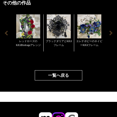
※配送料について
商品は全て手作りで作成していますので、お花の配置
その他の作品
ヤマト便で配送致します。
や色合いなどは掲載画像と若干異なる場合がございま
原則的にお客様のご都合による返品・キャンセルはお
す。了承の程宜しくお願い致します。
受けできかねます。 商品ならび発送については細心の
アーティフィシャルフラワーの特徴としてお花が取れ
注意を払っておりますが、万一、破損等があった場合
る場合がございます。その時はお手持ちのボンドなど
は商品到着後３日以内にご連絡お願い致します。
でお取り付けください。
また、非常に長く楽しんで頂けるのがアーティフィシ
レッドローズの
ブラックダリアとKIGI
エレナポピーのネイビ
サキ
ャルフラワーの利点ではありますが、紫外線の多い陽
KIGIBirdcageアレンジ
フレーム
ーKIGIフレーム
の当たる場所に長期間置かれますと紫外線により色褪
せの褪色が早くなります。雨や雪が降るなどの水分で
色落ちする場合もございます。紫外線、水分、雨、雪
などご注意ください。このような場合の返品交換など
一覧へ戻る
はお受けできません事をご承知ください。 また、ペッ
トに犬のダックスフンドとトイプードルを飼っていま
す。