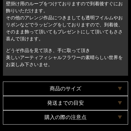
壁掛け用のループをつけておりますので到着後すぐにお
飾りいただけます。
その他のアレンジ作品につきましても透明フイルムやお
リボンなどでラッピングをしておりますので、到着後、
そのまま飾って頂いてもプレゼントにして頂いてもささ
喜んで頂けます。
どうぞ作品を見て頂き、手に取って頂き
美しいアーティフィシャルフラワーの素晴らしい世界を
お楽しみ下さいませ。
商品のサイズ
発送までの目安
横幅約24センチ
高さ約50センチ
購入の際の注意点
奥行約10センチ
３日以内