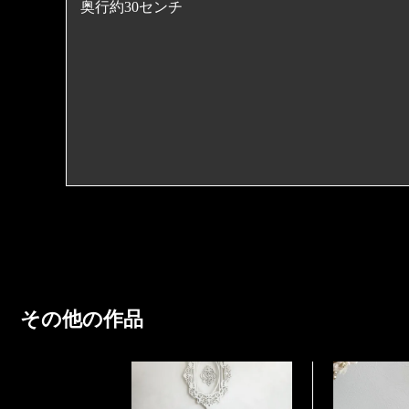
奥行約30センチ
３日以内
商品は全て手作りで作成していますので、お花の
像と若干異なる場合がございます。了承の程宜し
※配送料について
アーティフィシャルフラワーの特徴としてお花が
ヤマト便で配送致します。
その時はお手持ちのボンドなどでお取り付けくだ
原則的にお客様のご都合による返品・キャンセルは
また、非常に長く楽しんで頂けるのがアーティフ
その他の作品
品ならび発送については細心の注意を払っており
はありますが、紫外線の多い陽の当たる場所に長
った場合は商品到着後３日以内にご連絡お願い致
より色褪せの褪色が早くなります。雨や雪が降る
合もございます。紫外線、水分、雨、雪などご注
合の返品交換などはお受けできません事をご承知く
犬のダックスフンドとトイプードルを飼っていま