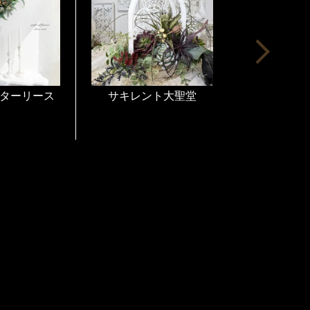
しく梱包して発送しておりますので、到着後
にしていただけます。収納される場合も非常
作品は、ワイヤーや紐やリボンで壁掛け用の
すので到着後すぐにお飾りいただけます。
につきましても透明フイルムやおリボンなど
ターリース
サキレント大聖堂
グレーズローズのK
cage
りますので、到着後、そのまま飾って頂いて
いても喜んで頂けます。
、手に取って頂き
ャルフラワーの素晴らしい世界をお楽しみ下