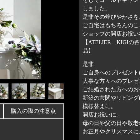
しました。
是非その煌びやかさを
ご自宅はもちろんのこ
ショップの開店お祝い
【ATELIER KI
品】
是非
ご自身へのプレゼント
大事な方々へのプレゼ
ご結婚された方へのお
新築の玄関やリビング
模様替えに。
購入の際の注意点
開店お祝いに。
母の日や父の日や敬老
お正月やクリスマスに