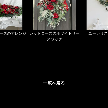
リースはリース箱に美
はそのままプレゼント
に便利です。
また壁に掛けて頂ける
ループをつけておりま
ーズのアレンジ
レッドローズのホワイトリー
その他のアレンジ作品
ユーカリス
スワッグ
でラッピングをしてお
もプレゼントにして頂
どうぞ作品を見て頂き
美しいアーティフィシ
さいませ。
一覧へ戻る