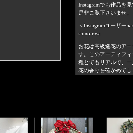
Instagramでも作品
是非ご覧下さいませ。
＜Instagramユーザーn
shino-rosa
お花は高級造花のアー
す。このアーティフィ
程とてもリアルで、一
配置や色合いなどは掲載画
花の香りを確かめてし
くお願い致します。
また、花材としてはア
取れる場合がございます。
生花やドライフラワー
さい。
どのお花より手軽に楽
お受けできかねます。 商
ィシャルフラワーの利点で
長く美しく楽しんで頂
ますが、万一、破損等があ
期間置かれますと紫外線に
作品は全て手作りで一
します。
などの水分で色落ちする場
同じものはなく、全て
意ください。このような場
ださい。 また、ペットに
また、お送りさせてい
す。