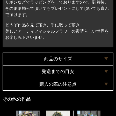
リボンなどでラッピングをしておりますので、到着後、
そのまま飾って頂いてもプレゼントにして頂いても喜ん
で頂けます。
どうぞ作品を見て頂き、手に取って頂き
美しいアーティフィシャルフラワーの素晴らしい世界を
お楽しみ下さいませ。
商品のサイズ
発送までの目安
縦約28センチ
横約25センチ
購入の際の注意点
奥行約18センチ
３日以内
※配送料について
商品は全て手作りで作成していますので、お花の配置
その他の作品
ヤマト便で配送致します。
や色合いなどは掲載画像と若干異なる場合がございま
原則的にお客様のご都合による返品・キャンセルはお
す。了承の程宜しくお願い致します。
受けできかねます。 商品ならび発送については細心の