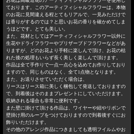
お花は高級造花のアーティフィシャルフラワーを使用し
ております。このアーティフィシャルフラワーは、本物
のお花に見間違える程とてもリアルで、一見みただけで
は香りがするのでは？と思いお花の香りを確かめてしま
うほどです。とても美しい。
また、花材としてはアーティフィシャルフラワー以外に
生花やドライフラワーやプリザーブドフラワーなどがあ
りますが、どのお花より手軽に楽しんで頂け、お花の枯
れた後の処理もいらず長く美しく楽しんで頂けます。
作品は全て手作りで一点一点心を込めてお作りしており
ますので、同じものはなく、全て1点物となります。
また、お送りさせていただく場合は、
リースはリース箱に美しく梱包して発送しておりますの
で、到着後はそのままプレゼントにしていただけます。
収納される場合も非常に便利です。
また壁に掛けて頂ける作品は、ワイヤーや紐やリボンで
壁掛け用のループをつけておりますので到着後すぐにお
飾りいただけます。
その他のアレンジ作品につきましても透明フイルムやお