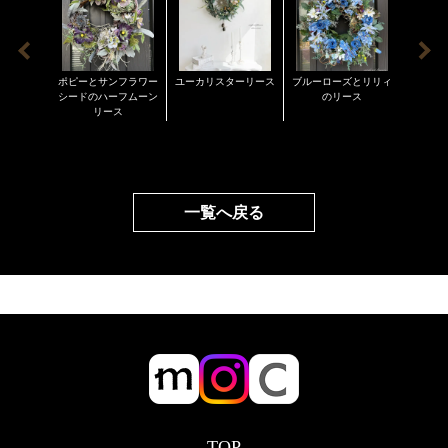
アーティフィシャルフラワーの特徴としてお花が取れ
注意を払っておりますが、万一、破損等があった場合
る場合がございます。その時はお手持ちのボンドなど
は商品到着後３日以内にご連絡お願い致します。
でお取り付けください。
また、非常に長く楽しんで頂けるのがアーティフィシ
ポピーとサンフラワー
ユーカリスターリース
ブルーローズとリリィ
細葉ユ
ャルフラワーの利点ではありますが、紫外線の多い陽
シードのハーフムーン
のリース
レープ
リース
の当たる場所に長期間置かれますと紫外線により色褪
せの褪色が早くなります。雨や雪が降るなどの水分で
色落ちする場合もございます。紫外線、水分、雨、雪
などご注意ください。このような場合の返品交換など
一覧へ戻る
はお受けできません事をご承知ください。 また、ペッ
トに犬のダックスフンドとトイプードルを飼っていま
す。
TOP