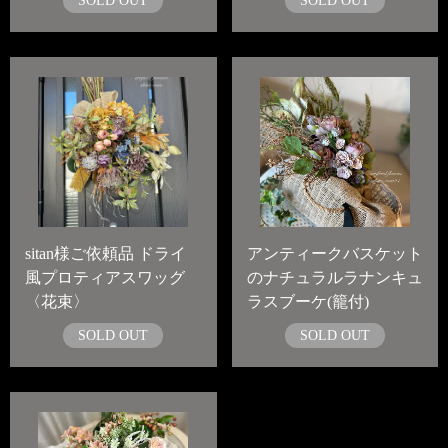
SOLD OUT
SOLD OUT
sitan様ご依頼品 ドライ
アンティークバスケット
風プロティアスワッグ
のナチュラルラナンキュ
〈花束〉
ラスブーケ(籠付)
SOLD OUT
SOLD OUT