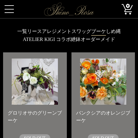
一覧
リース
アレジメント
スワッグ
ブーケ
しめ縄
ATELIER KIGI コラボ
紲鉢
オーダーメイド
グロリオサのグリーンブ
バンクシアのオレンジブ
ーケ
ーケ