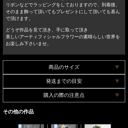
リボンなどでラッピングをしておりますので、到着後、
そのまま飾って頂いてもプレゼントにして頂いても喜ん
で頂けます。
どうぞ作品を見て頂き、手に取って頂き
美しいアーティフィシャルフラワーの素晴らしい世界を
お楽しみ下さいませ。
商品のサイズ
発送までの目安
直径約36センチ
奥行約17センチ
購入の際の注意点
３日以内
※配送料について
商品は全て手作りで作成していますので、お花の配置
その他の作品
ヤマト便で配送致します。
や色合いなどは掲載画像と若干異なる場合がございま
原則的にお客様のご都合による返品・キャンセルはお
す。了承の程宜しくお願い致します。