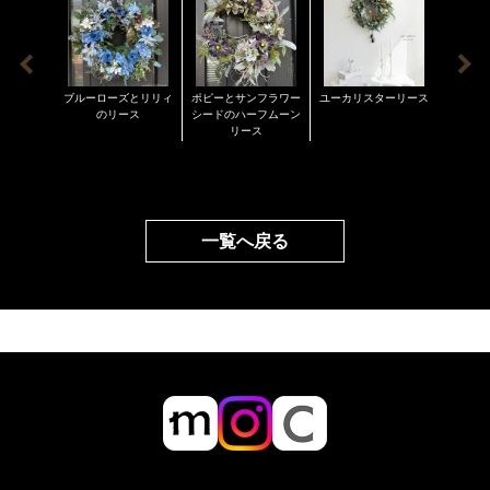
受けできかねます。 商品ならび発送については細心の
アーティフィシャルフラワーの特徴としてお花が取れ
注意を払っておりますが、万一、破損等があった場合
る場合がございます。その時はお手持ちのボンドなど
は商品到着後３日以内にご連絡お願い致します。
でお取り付けください。
また、非常に長く楽しんで頂けるのがアーティフィシ
ブルーローズとリリィ
ポピーとサンフラワー
ユーカリスターリース
スパイ
ャルフラワーの利点ではありますが、紫外線の多い陽
のリース
シードのハーフムーン
とアー
リース
と時
の当たる場所に長期間置かれますと紫外線により色褪
せの褪色が早くなります。雨や雪が降るなどの水分で
色落ちする場合もございます。紫外線、水分、雨、雪
などご注意ください。このような場合の返品交換など
一覧へ戻る
はお受けできません事をご承知ください。 また、ペッ
トに犬のダックスフンドとトイプードルを飼っていま
す。