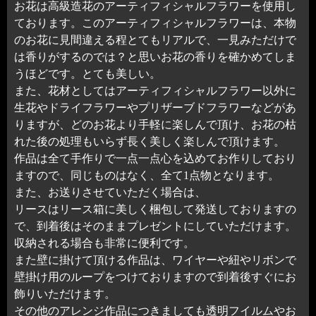
お花は高級造花のアーティフィシャルフラワーを使用し
ております。このアーティフィシャルフラワーは、本物
のお花に見間違える程とてもリアルで、一見みただけで
は香りがするのでは？と思いお花の香りを確かめてしま
うほどです。とても美しい。
また、花材としてはアーティフィシャルフラワー以外に
生花やドライフラワーやプリザーブドフラワーなどがあ
りますが、どのお花より手軽に楽しんで頂け、お花の枯
れた後の処理もいらず長く美しく楽しんで頂けます。
作品は全て手作りで一点一点心を込めてお作りしており
ますので、同じものはなく、全て1点物となります。
また、お送りさせていただく場合は、
リースはリース箱に美しく梱包して発送しておりますの
で、到着後はそのままプレゼントにしていただけます。
収納される場合も非常に便利です。
また壁に掛けて頂ける作品は、ワイヤーや紐やリボンで
壁掛け用のループをつけておりますので到着後すぐにお
飾りいただけます。
その他のアレンジ作品につきましても透明フイルムやお